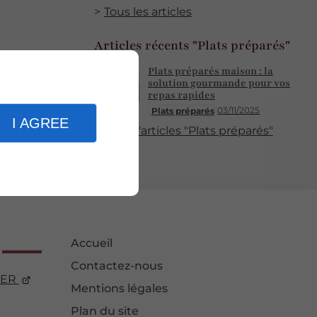
Tous les articles
Articles récents "Plats préparés"
Plats préparés maison : la
solution gourmande pour vos
repas rapides
03/11/2025
Plats préparés
I AGREE
Plus d'articles "Plats préparés"
Accueil
Contactez-nous
ER
Mentions légales
Plan du site