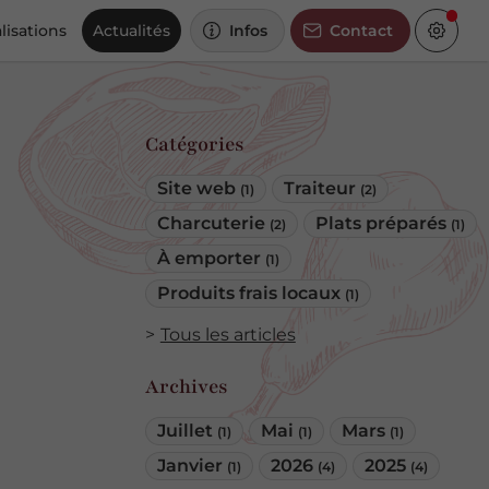
lisations
Actualités
Infos
Contact
Catégories
Site web
Traiteur
(1)
(2)
Charcuterie
Plats préparés
(2)
(1)
À emporter
(1)
Produits frais locaux
(1)
Tous les articles
Archives
Juillet
Mai
Mars
(1)
(1)
(1)
Janvier
2026
2025
(1)
(4)
(4)