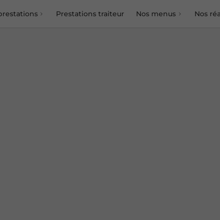
prestations
Prestations traiteur
Nos menus
Nos réa