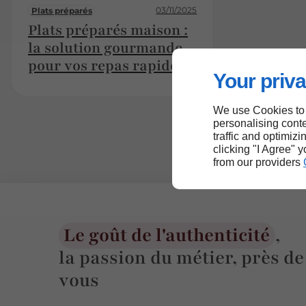
03/11/2025
Plats préparés
Plats préparés maison :
la solution gourmande
pour vos repas rapides
Your priva
We use Cookies to
personalising conte
traffic and optimizi
clicking "I Agree" 
from our providers
Le goût de l'authenticité
,
la passion du métier, près de
vous