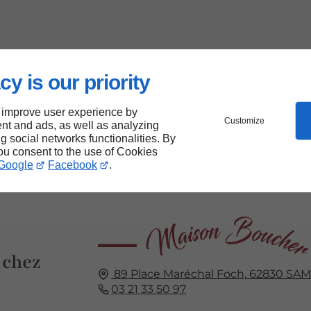
cy is our priority
 improve user experience by
Customize
nt and ads, as well as analyzing
ng social networks functionalities. By
you consent to the use of Cookies
Google
Facebook
.
 chez
89 Place Maréchal Foch,
62830
SAM
03 21 33 50 97