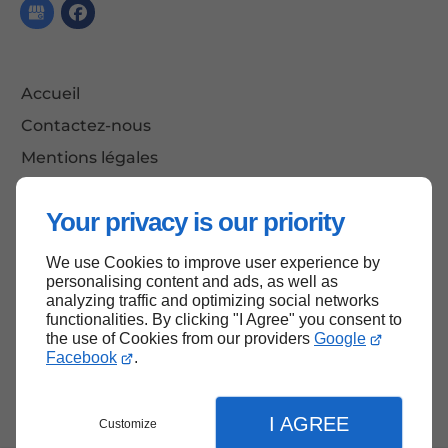
Accueil
Contactez-nous
Mentions légales
Plan du site
Your privacy is our priority
We use Cookies to improve user experience by
Haut de page
personalising content and ads, as well as
analyzing traffic and optimizing social networks
functionalities. By clicking "I Agree" you consent to
the use of Cookies from our providers
Google
Facebook
.
I AGREE
Customize