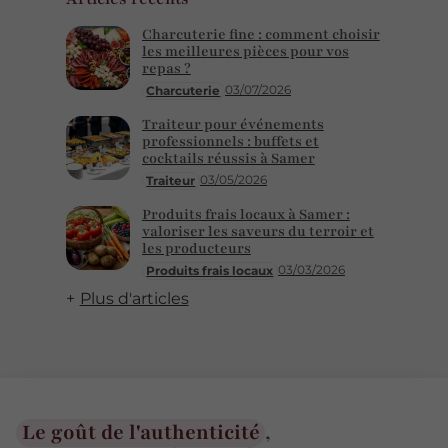
Charcuterie fine : comment choisir
les meilleures pièces pour vos
repas ?
03/07/2026
Charcuterie
Traiteur pour événements
professionnels : buffets et
cocktails réussis à Samer
03/05/2026
Traiteur
Produits frais locaux à Samer :
valoriser les saveurs du terroir et
les producteurs
03/03/2026
Produits frais locaux
Plus d'articles
Le goût de l'authenticité
,