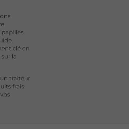
tons
re
 papilles
uide.
ent clé en
sur la
un traiteur
its frais
 vos