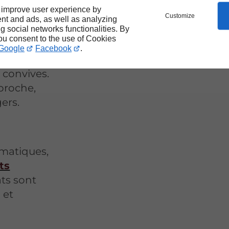
 improve user experience by
Customize
nt and ads, as well as analyzing
ng social networks functionalities. By
you consent to the use of Cookies
aris-Plage
Google
Facebook
.
 convives.
 broche,
gers.
ématiques,
ts
ats sont
 et