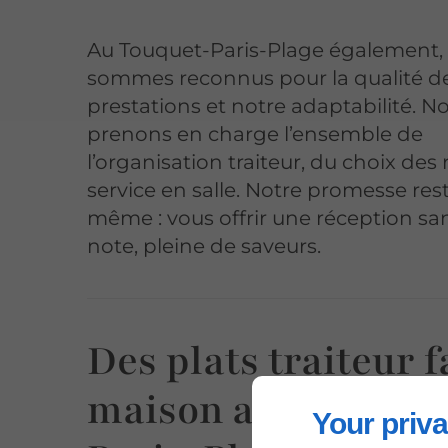
Au Touquet-Paris-Plage également,
sommes reconnus pour la qualité d
prestations et notre adaptabilité. N
prenons en charge l’ensemble de
l’organisation traiteur, du choix des
service en salle. Notre promesse rest
même : vous offrir une réception sa
note, pleine de saveurs.
Des plats traiteur f
maison au Touquet
Your priva