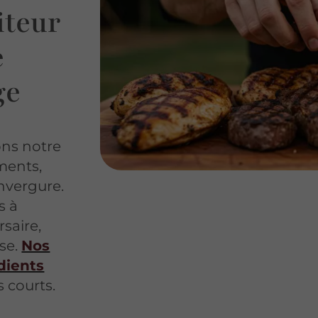
iteur
e
ge
ons notre
ments,
envergure.
s à
saire,
ise.
Nos
édients
s courts.