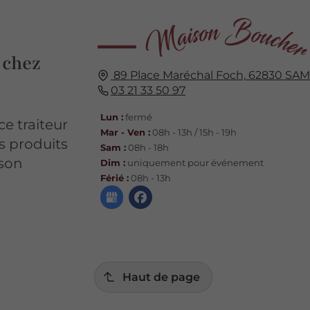
 chez
89 Place Maréchal Foch,
62830
SAM
03 21 33 50 97
Lun :
fermé
e traiteur
Mar - Ven :
08h - 13h / 15h - 19h
s produits
Sam :
08h - 18h
ison
Dim :
uniquement pour événement
Férié :
08h - 13h
Haut de page