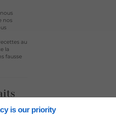
 nous
e nos
ous
 recettes au
e la
ns fausse
aits
-
cy is our priority