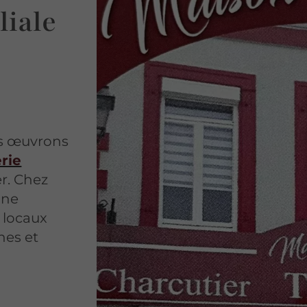
liale
us œuvrons
rie
r. Chez
une
s locaux
hes et