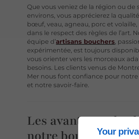
Que vous veniez de la région ou de 
environs, vous apprécierez la qualit
bœuf, veau, agneau, porc et volaille
dans le respect des règles de l’art. N
équipe d’
artisans bouchers
, passi
expérimentée, est toujours disponib
vous orienter vers les morceaux ada
besoins. Les clients venus de Montre
Mer nous font confiance pour notre
et notre savoir-faire.
Les avantages de ch
Your priva
notre boucherie pr