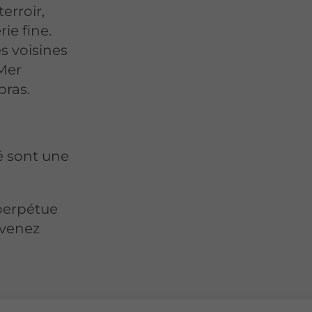
erroir,
rie fine.
s voisines
Mer
bras.
té sont une
 perpétue
 venez