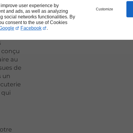
 improve user experience by
Customize
nt and ads, as well as analyzing
ng social networks functionalities. By
you consent to the use of Cookies
Google
Facebook
.
her
, près
s
s conçu
aire au
ssues de
s un
rcuterie
 qui
notre