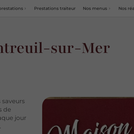
prestations
Prestations traiteur
Nos menus
Nos réa
ntreuil-sur-Mer
s saveurs
s de
aque jour
.