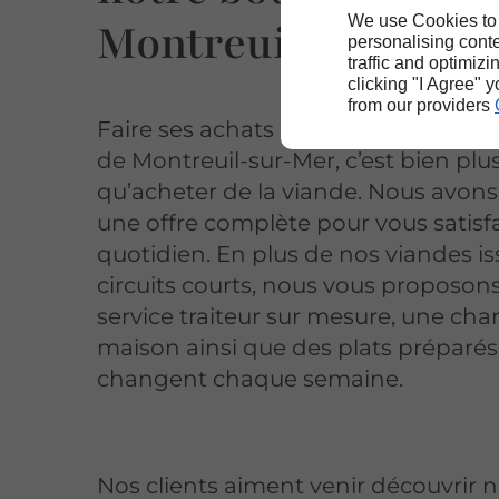
We use Cookies to
Montreuil-sur-Mer
personalising conte
traffic and optimizi
clicking "I Agree" 
from our providers
Faire ses achats chez
Maison Bouc
de Montreuil-sur-Mer, c’est bien plu
qu’acheter de la viande. Nous avon
une offre complète pour vous satisf
quotidien. En plus de nos viandes i
circuits courts, nous vous proposon
service traiteur sur mesure, une cha
maison ainsi que des plats préparés
changent chaque semaine.
Nos clients aiment venir découvrir 