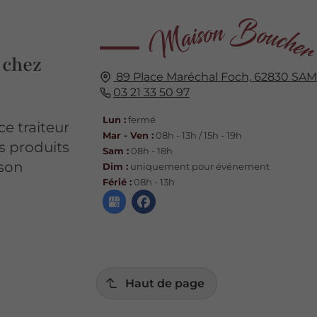
 chez
89 Place Maréchal Foch,
62830
SAM
03 21 33 50 97
Lun :
fermé
e traiteur
Mar - Ven :
08h - 13h / 15h - 19h
s produits
Sam :
08h - 18h
ison
Dim :
uniquement pour événement
Férié :
08h - 13h
Haut de page