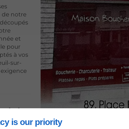
ses
é de notre
, découpés
otre
onnée et
le pour
ptés à vos
uil-sur-
 exigence
oisir
cy is our priority
ès de